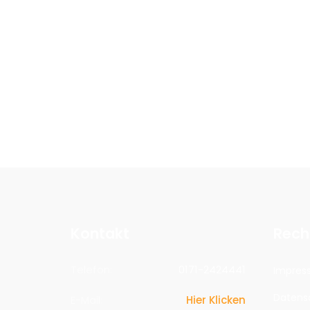
Kontakt
Rech
Telefon:
0171-2424441
Impres
Datens
E-Mail:
Hier Klicken