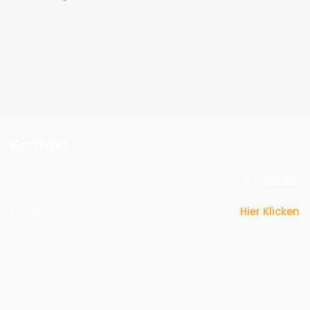
Kontakt
Telefon:
0171-2424441
E-Mail:
Hier Klicken